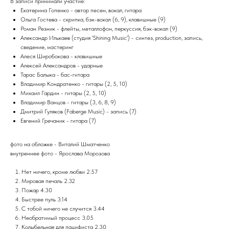
В записи принимали участие:
Екатерина Гопенко - автор песен, вокал, гитара
Ольга Гостева - скрипка, бэк-вокал (6, 9), клавишные (9)
Роман Резник - флейты, металлофон, перкуссия, бэк-вокал (9)
Александр Илькаев (студия 'Shining Music') - синтез, production, запись,
сведение, мастеринг
Алеся Широбокова - клавишные
Алексей Александров - ударные
Тарас Балыка - бас-гитара
Владимир Кондратенко - гитары (2, 5, 10)
Михаил Гардин - гитары (2, 5, 10)
Владимир Ванцов - гитары (3, 6, 8, 9)
Дмитрий Гуляков (Faberge Music) - запись (7)
Евгений Гречаник - гитара (7)
фото на обложке - Виталий Шматченко
внутреннее фото - Ярослава Морозова
Нет ничего, кроме любви 2.57
Мировая печаль 2.32
Пожар 4.30
Быстрее пуль 3.14
С тобой ничего не случится 3.44
Необратимый процесс 3.05
Колыбельная для пацифиста 2.30